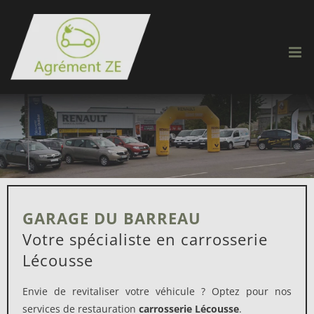
Passer
au
contenu
GARAGE DU BARREAU
Votre spécialiste en carrosserie
Lécousse
Envie de revitaliser votre véhicule ? Optez pour nos
services de restauration
carrosserie Lécousse
.