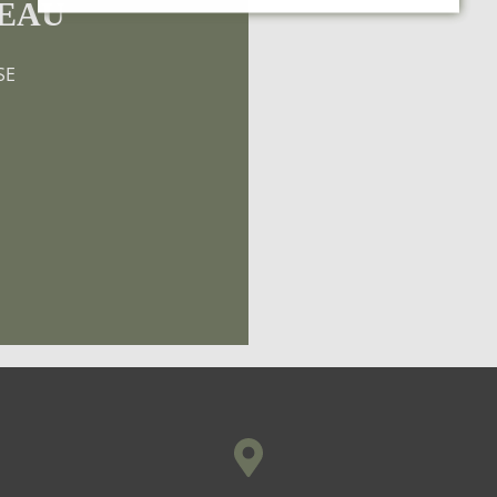
EAU
SE