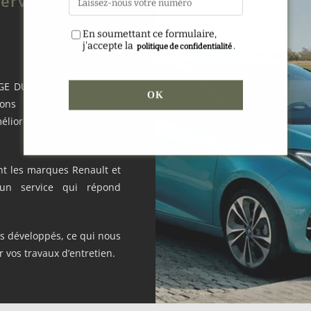
server votre
En soumettant ce formulaire,
j'accepte la
.
politique de confidentialité
AGE DU BARREAU offre ses
sons toutes les tâches
liorer la propreté, la
nt les marques Renault et
 un service qui répond
s développés, ce qui nous
 vos travaux d’entretien.