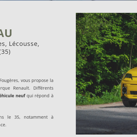
AU
es, Lécousse,
(35)
ougères, vous propose la
que Renault. Différents
éhicule neuf
qui répond à
ans le 35, notamment à
nce.