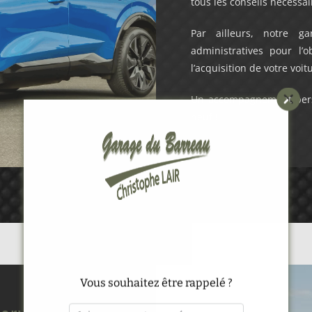
tous les conseils nécessai
Par ailleurs, notre 
administratives pour l
l’acquisition de votre voi
Un accompagnement person
neuf !
Alternative:
Vous souhaitez être rappelé ?