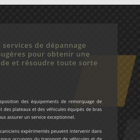
s services de dépannage
ugères pour obtenir une
ide et résoudre toute sorte
isposition des équipements de remorquage de
t des plateaux et des véhicules équipés de bras
us assurer un service exceptionnel.
aniciens expérimentés peuvent intervenir dans
s nous occupons du transport de véhicules et de