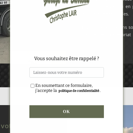
motos accidentés ou en p
tous types de véhicules.
Toutes nos prestations so
sommes en partenariat 
France.
Alternative:
Vous souhaitez être rappelé ?
En soumettant ce formulaire,
j'accepte la
.
politique de confidentialité
votre service