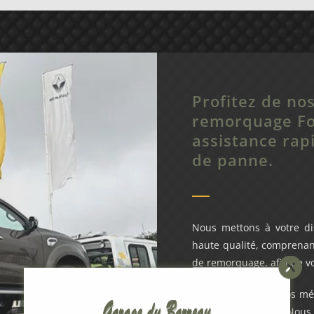
Profitez de no
remorquage Fo
assistance rap
de panne.
Nous mettons à votre d
haute qualité, comprenan
de remorquage, afin de vo
À votre demande, nos méc
différents endroits. Nou