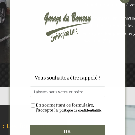
répond parfaitement à vo
Nos voitures et véhicul
particuliers que pour les
en-Coglès, Parigné, Louvi
et-Vilaine (56).
Alternative:
Vous souhaitez être rappelé ?
En soumettant ce formulaire,
j'accepte la
.
politique de confidentialité
 : Les formalités