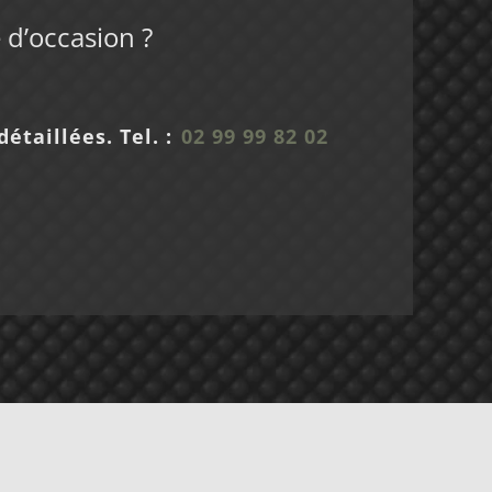
 d’occasion ?
étaillées. Tel. :
02 99 99 82 02