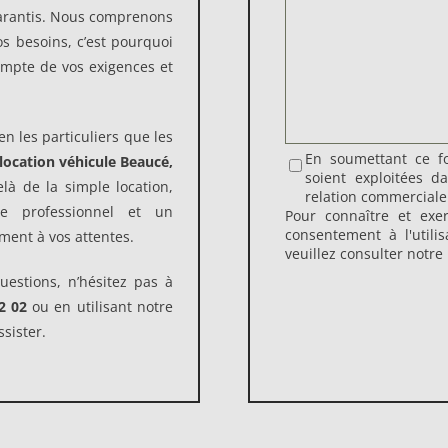
garantis. Nous comprenons
os besoins, c’est pourquoi
ompte de vos exigences et
en les particuliers que les
En soumettant ce fo
location véhicule Beaucé,
soient exploitées 
à de la simple location,
relation commerciale
e professionnel et un
Pour connaître et exe
consentement à l'utili
ent à vos attentes.
veuillez consulter notre
estions, n’hésitez pas à
2 02
ou en utilisant notre
sister.