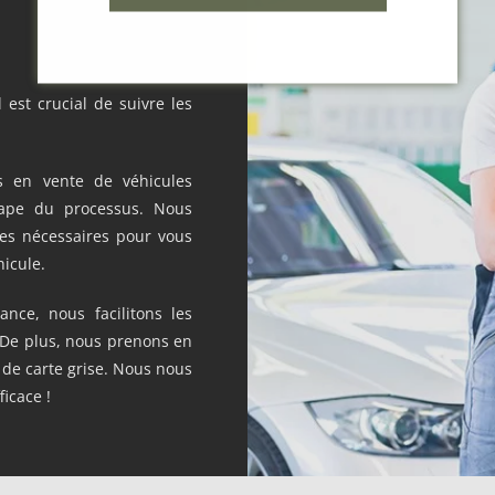
 est crucial de suivre les
 en vente de véhicules
tape du processus. Nous
ves nécessaires pour vous
hicule.
ance, nous facilitons les
 De plus, nous prenons en
de carte grise. Nous nous
icace !