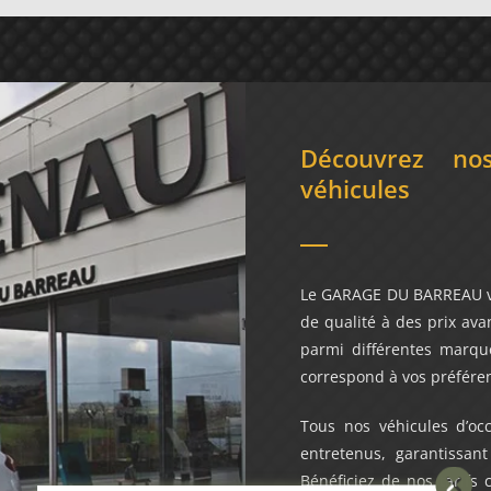
Découvrez no
véhicules
Le GARAGE DU BARREAU vou
de qualité à des prix ava
parmi différentes marque
correspond à vos préfére
Tous nos véhicules d’oc
entretenus, garantissant
Bénéficiez de nos tarifs 