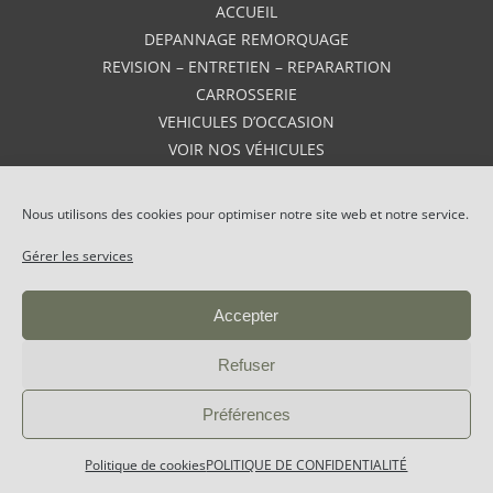
ACCUEIL
DEPANNAGE REMORQUAGE
REVISION – ENTRETIEN – REPARARTION
CARROSSERIE
VEHICULES D’OCCASION
VOIR NOS VÉHICULES
VEHICULES NEUFS
AVIS
Nous utilisons des cookies pour optimiser notre site web et notre service.
CONTACT
Gérer les services
Accepter
GARAGE DU BARREAU
|
MENTIONS LÉGALES
|
Refuser
POLITIQUE DE CONFIDENTIALITÉ
|
PLAN DE SITE
Préférences
Politique de cookies
POLITIQUE DE CONFIDENTIALITÉ