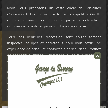
Nous vous proposons un vaste choix de véhicules
d’occasion de haute qualité à des prix compétitifs. Quelle
que soit la marque ou le modèle que vous recherchez,
nous avons la voiture qui répondra à vos critères.
Tous nos véhicules d’occasion sont soigneusement
inspectés, équipés et entretenus pour vous offrir une
expérience de conduite confortable et sécurisée. Profitez
de nos tarifs avantageux et trouvez le véhicule d’occasion
qui convient parfaitement à vos besoins.
Que vous soyez un particulier ou un professionnel, nos
voitures d’occasion sont disponibles à Beaucé, Romagné,
Saint-Brice-en-Coglès, Parigné, Louvigné-du-Désert et
Saint-Aubin-du-Cormier en Ille-et-Vilaine (56).