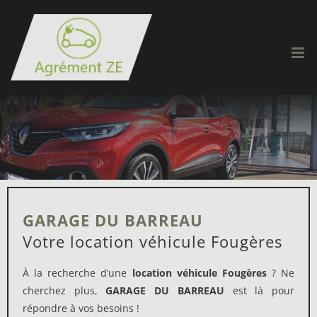
Passer
au
contenu
GARAGE DU BARREAU
Votre location véhicule Fougères
À la recherche d’une
location véhicule Fougères
? Ne
cherchez plus,
GARAGE DU BARREAU
est là pour
répondre à vos besoins !