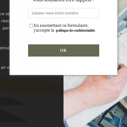
tre véhicule, aussi bien au
révisions régulières sont
En soumettant ce formulaire,
es performances de votre
j'accepte la
.
politique de confidentialité
naître les intervalles
.
 air et à gasoil