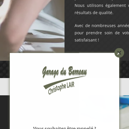
Nous utilisons également
résultats de qualité.
Avec de nombreuses années
pour prendre soin de votre
satisfaisant !
Alternative:
Vous souhaitez être rappelé ?