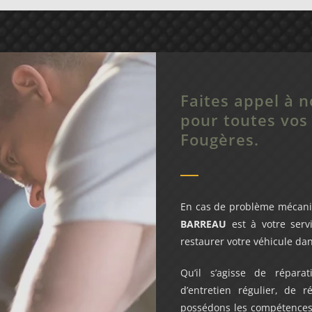
Faites appel à n
pour toutes vos
Fougères.
En cas de problème mécani
BARREAU
est à votre serv
restaurer votre véhicule dan
Qu’il s’agisse de répara
d’entretien régulier, de 
possédons les compétences 