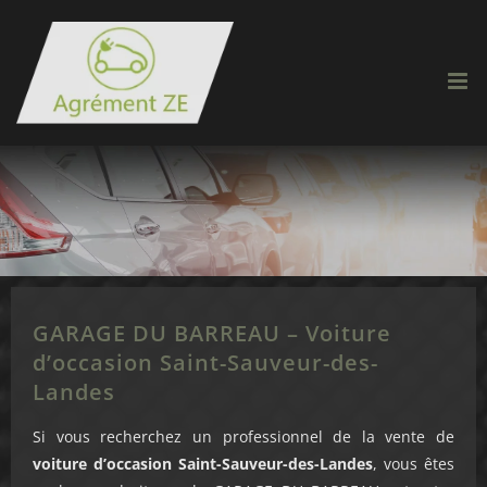
Passer
au
contenu
GARAGE DU BARREAU – Voiture
d’occasion Saint-Sauveur-des-
Landes
Si vous recherchez un professionnel de la vente de
voiture d’occasion Saint-Sauveur-des-Landes
, vous êtes