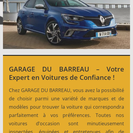
GARAGE DU BARREAU – Votre
Expert en Voitures de Confiance !
Chez GARAGE DU BARREAU, vous avez la possibilité
de choisir parmi une variété de marques et de
modèles pour trouver la voiture qui correspondra
parfaitement à vos préférences. Toutes nos
voitures d’occasion sont minutieusement
inspectées, équipées et entretenues afin de