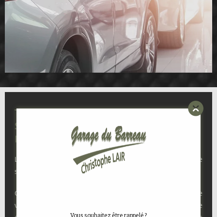
Trouvez la Voiture d’occasion Saint-
Sauveur-des-Landes Parfaite avec
Nous !
Lorsqu’on achète une voiture d’occasion, il est crucial de
suivre certaines procédures administratives.
Chez GARAGE DU BARREAU, un expert en vente de
voitures d’occasion, nous vous accompagnons à chaque
Vous souhaitez être rappelé ?