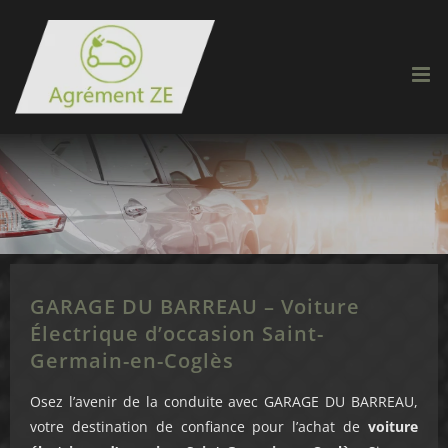
Passer
au
contenu
GARAGE DU BARREAU – Voiture
Électrique d’occasion Saint-
Germain-en-Coglès
Osez l’avenir de la conduite avec GARAGE DU BARREAU,
votre destination de confiance pour l’achat de
voiture