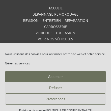
ACCUEIL
DEPANNAGE REMORQUAGE
REVISION – ENTRETIEN – REPARARTION
CARROSSERIE
VEHICULES D’OCCASION
VOIR NOS VÉHICULES
VEHICULES NEUFS
AVIS
Nous utilisons des cookies pour optimiser notre site web et notre service.
CONTACT
Gérer les services
Accepter
GARAGE DU BARREAU
|
MENTIONS LÉGALES
|
Refuser
POLITIQUE DE CONFIDENTIALITÉ
|
PLAN DE SITE
Préférences
Politique de cookies
POLITIQUE DE CONFIDENTIALITÉ