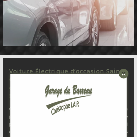
Voiture Électrique d’occasion Saint-
Germain-en-Coglès – Votre Avenir
en Mode Écologique et Économique
!
GARAGE DU BARREAU, votre destination de prédilection
pour l’acquisition de voitures électriques d’occasion de
premier ordre. Forts de notre savoir-faire approfondi
dans le domaine de la mobilité électrique, nous mettons