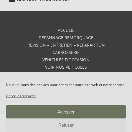
ACCUEIL
DEPANNAGE REMORQUAGE
REVISION – ENTRETIEN – REPARARTION
CARROSSERIE
VEHICULES D’OCCASION
VOIR NOS VÉHICULES
VEHICULES NEUFS
AVIS
Nous utilisons des cookies pour optimiser notre site web et notre service.
CONTACT
Gérer les services
Accepter
GARAGE DU BARREAU
|
MENTIONS LÉGALES
|
Refuser
POLITIQUE DE CONFIDENTIALITÉ
|
PLAN DE SITE