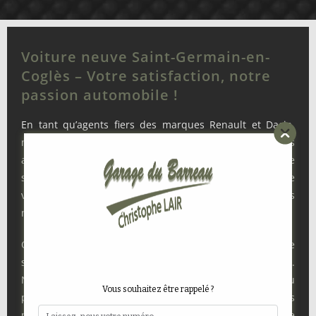
Voiture neuve Saint-Germain-en-
Coglès – Votre satisfaction, notre
passion automobile !
En tant qu’agents fiers des marques Renault et Dacia,
nous exploitons notre vaste expérience pour vous
assurer un service de qualité exceptionnelle. Notre
showroom propose en permanence une exposition de
véhicules neufs, reflétant la diversité des types et des
modèles que nous mettons à votre disposition.
Quels que soient vos besoins et vos préférences, notre
sélection de voitures toutes neuves saura y répondre.
Notre équipe se tient à votre disposition tout au long du
Vous souhaitez être rappelé ?
processus d’achat, vous offrant les conseils nécessaires
pour vous permettre de choisir votre nouveau véhicule