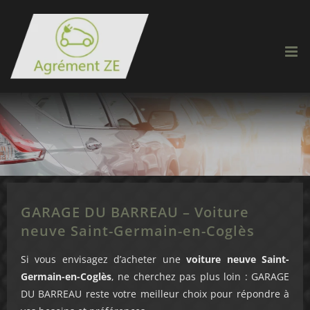
Passer
au
contenu
GARAGE DU BARREAU – Voiture
neuve Saint-Germain-en-Coglès
Si vous envisagez d’acheter une
voiture neuve Saint-
Germain-en-Coglès
, ne cherchez pas plus loin : GARAGE
DU BARREAU reste votre meilleur choix pour répondre à