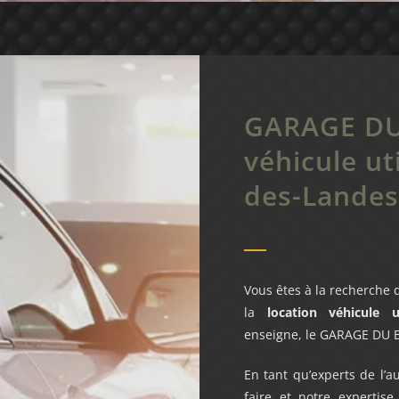
GARAGE DU
véhicule uti
des-Landes
Vous êtes à la recherche 
la
location véhicule ut
enseigne, le GARAGE DU
En tant qu’experts de l’
faire et notre expertise 