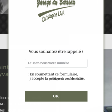
Alternative:
Vous souhaitez être rappelé ?
int-Hilaire-
yvalent !
En soumettant ce formulaire,
j'accepte la
.
politique de confidentialité
occasion d’une qualité
ARAGE DU BARREAU. Notre
les, vous permettant de