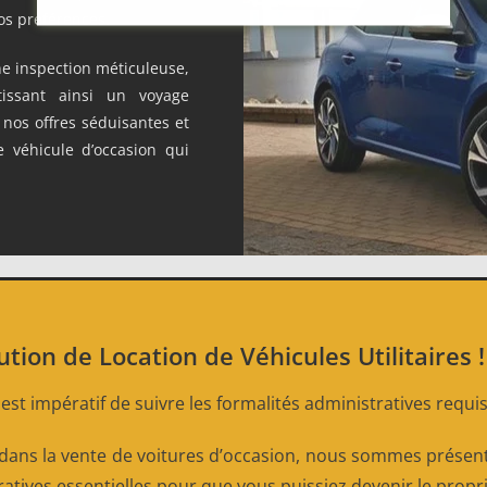
os préférences.
une inspection méticuleuse,
tissant ainsi un voyage
e nos offres séduisantes et
e véhicule d’occasion qui
on de Location de Véhicules Utilitaires !
l est impératif de suivre les formalités administratives requi
dans la vente de voitures d’occasion, nous sommes présen
tives essentielles pour que vous puissiez devenir le proprié