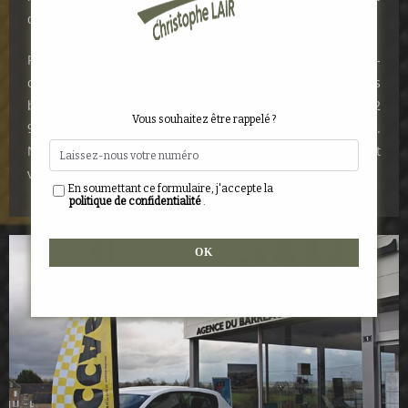
qui répond le mieux à vos exigences et à votre budget.
Pour une location de véhicule utilitaire à Saint-Sauveur-
des-Landes, Saint-Hilaire-des-Landes qui répond à vos
besoins spécifiques, n’hésitez pas à nous contacter au 02
Vous souhaitez être rappelé ?
99 99 82 02 ou à utiliser notre formulaire de contact.
Nous sommes là pour vous assister dans votre choix et
vous offrir un service personnalisé.
En soumettant ce formulaire, j'accepte la
politique de confidentialité
.
Alternative: