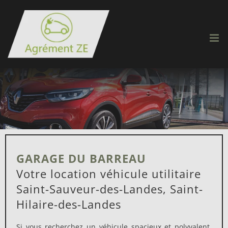
Passer
au
contenu
GARAGE DU BARREAU
Votre location véhicule utilitaire
Saint-Sauveur-des-Landes, Saint-
Hilaire-des-Landes
Si vous recherchez un véhicule spacieux et polyvalent,