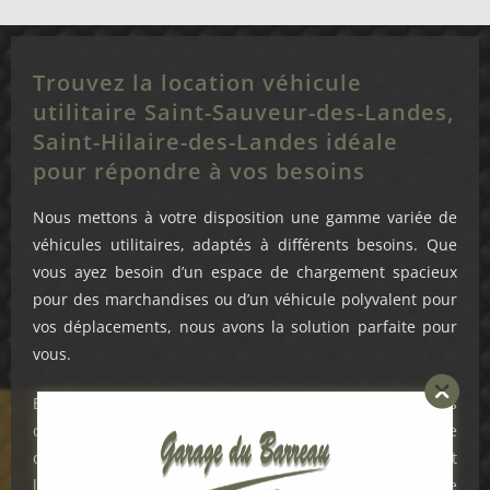
Trouvez la location véhicule
utilitaire Saint-Sauveur-des-Landes,
Saint-Hilaire-des-Landes idéale
pour répondre à vos besoins
Nous mettons à votre disposition une gamme variée de
véhicules utilitaires, adaptés à différents besoins. Que
vous ayez besoin d’un espace de chargement spacieux
pour des marchandises ou d’un véhicule polyvalent pour
vos déplacements, nous avons la solution parfaite pour
vous.
En tant qu’experts de l’automobile, nous vous offrons des
options de location de véhicule utilitaire de haute
qualité, alliant performance et fiabilité. Notre équipe est
là pour vous conseiller et vous aider à choisir le véhicule