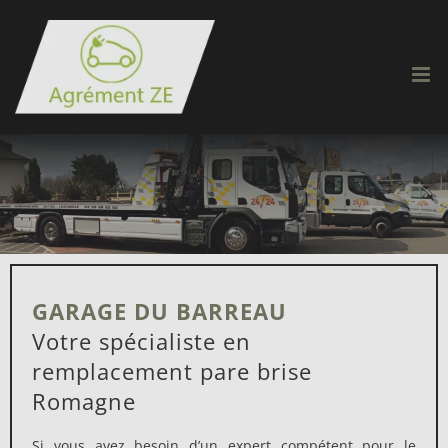
Passer
au
contenu
GARAGE DU BARREAU
Votre spécialiste en
remplacement pare brise
Romagne
Si vous avez besoin d’un expert compétent pour le